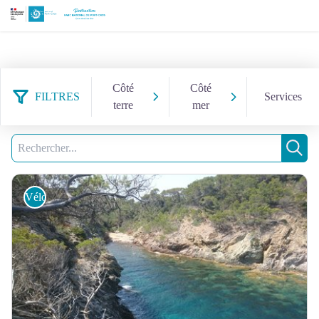
Côté
Côté
FILTRES
Services
terre
mer
257 résultats trouvés
Filtrer
Recherche
Rech
Vélo