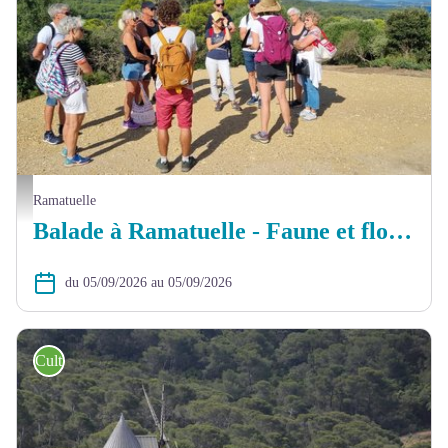
Balade nature à Giens - Faune et flore d'ici... et d'ailleurs_Hyères - Frédéric Segoura
Ramatuelle
Balade à Ramatuelle - Faune et flore d'ici... et d'ailleurs
du 05/09/2026 au 05/09/2026
Culture