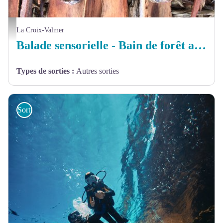
© MEDIT&SONS - © MEDIT&SONS
La Croix-Valmer
Balade sensorielle - Bain de forêt au Cap Lardier
Types de sorties
:
Autres sorties
Sorties et sites de découverte