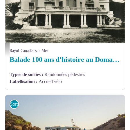
Domaine du Rayol - Vieille carte postale de l'Hôtel de la mer
Rayol-Canadel-sur-Mer
Balade 100 ans d'histoire au Domaine du Rayol
Types de sorties
:
Randonnées pédestres
Labellisation
:
Accueil vélo
Sorties et sites de découverte