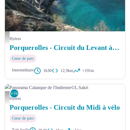
Calanque de l'Oustau de Diou - © Frédéric Durand
Hyères
Porquerolles - Circuit du Levant à vélo
Cœur de parc
Intermédiaire
1h30
12,9km
+191m
Vélo
Panorama Calanque de l'Indienne©L.Sakri - Léo Sakri
Hyères
Porquerolles - Circuit du Midi à vélo
Cœur de parc
Très facile