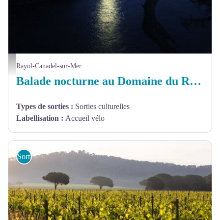
Domaine du Rayol - Les rayons de la lune sur l'eau
Rayol-Canadel-sur-Mer
Balade nocturne au Domaine du Rayol
Types de sorties
:
Sorties culturelles
Labellisation
:
Accueil vélo
Sorties et sites de découverte