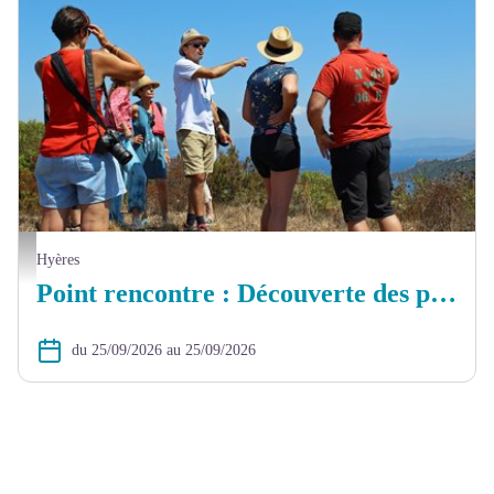
Point lecture de paysage - Myriam Berges
Hyères
Point rencontre : Découverte des paysages insulaires
du 25/09/2026 au 25/09/2026