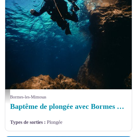
© Bormes Plongée - Baptême de plongée
Bormes-les-Mimosas
Baptême de plongée avec Bormes Plongée
Types de sorties
:
Plongée