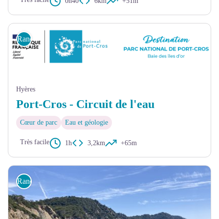
0h40
6km
+51m
Randonnée
Hyères
Port-Cros - Circuit de l'eau
Cœur de parc
Eau et géologie
Très facile
1h
3,2km
+65m
Randonnée