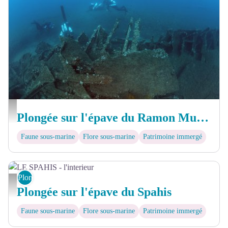
Epave du Ramon Mumbru - © Nicolas BARAQUE
Plongée sur l'épave du Ramon Mumbru
Faune sous-marine
Flore sous-marine
Patrimoine immergé
Plongée sous-marine
LE SPAHIS - l'interieur - © Hervé COLOMBINI
Plongée sur l'épave du Spahis
Faune sous-marine
Flore sous-marine
Patrimoine immergé