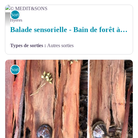
Sorties et sites de découverte
© MEDIT&SONS - © MEDIT&SONS
Hyères
Balade sensorielle - Bain de forêt à Porquerolles
Types de sorties
:
Autres sorties
Sorties et sites de découverte