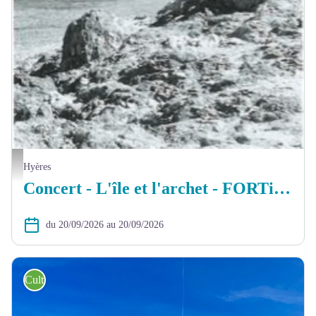
L'île et l'archet - FORTissimo 2026_Hyères - @FORTissimo
Hyères
Concert - L'île et l'archet - FORTissimo 2026
du 20/09/2026 au 20/09/2026
Culture