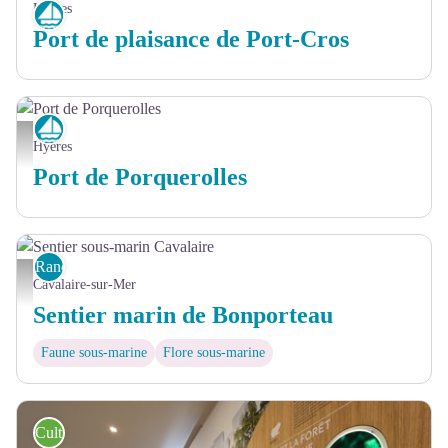
Hyères
Éconavigation
Port de plaisance de Port-Cros
Éconavigation
Port de Porquerolles - ©N.Robert-PN-de-Port-Cros
Hyères
Port de Porquerolles
Randonnée palmée
Sentier sous-marin Cavalaire - © FloBeau CCGST
Cavalaire-sur-Mer
Sentier marin de Bonporteau
Faune sous-marine
Flore sous-marine
Culture