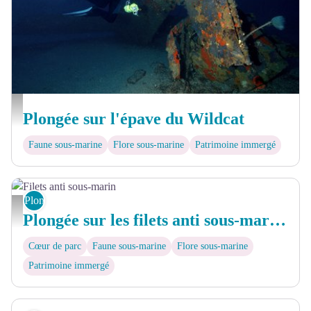
Epave du Wildcat - © Hervé COLOMBINI
Plongée sur l'épave du Wildcat
Faune sous-marine
Flore sous-marine
Patrimoine immergé
Plongée sous-marine
Filets anti sous-marin - © Nicolas BARRAQUE
Plongée sur les filets anti sous-marins
Cœur de parc
Faune sous-marine
Flore sous-marine
Patrimoine immergé