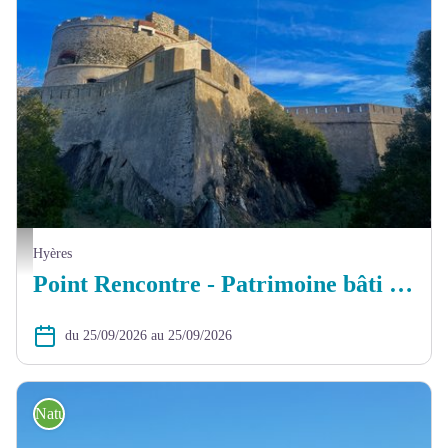
Point Rencontre - Patrimoine bâti historique_Hyères - ROBERT N.
Hyères
Point Rencontre - Patrimoine bâti historique
du 25/09/2026 au 25/09/2026
Nature et détente