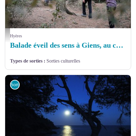
©OTPM Pôle Est Hyères - ©OTPM Pôle Est Hyères
Hyères
Balade éveil des sens à Giens, au coeur de la nature
Types de sorties
:
Sorties culturelles
Sorties et sites de découverte