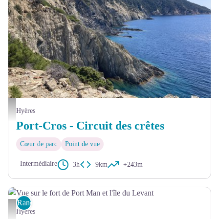
Crêtes de Port-Cros - ©loane_grasset_PN_PortCros
Hyères
Port-Cros - Circuit des crêtes
Cœur de parc
Point de vue
Intermédiaire
3h
9km
+243m
Randonnée
Vue sur le fort de Port Man et l'île du Levant - Tiphaine Deroin
Hyères