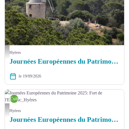
Moulin du Bonheur - M. Gasquy
Hyères
Journées Européennes du Patrimoine 2026 : Moulin du Bonheur
le 19/09/2026
Culture
Journées Européennes du Patrimoine 2025: Fort de l'Estissac_Hyères - Muriel Gasquy
Hyères
Journées Européennes du Patrimoine 2026: Fort de l'Estissac