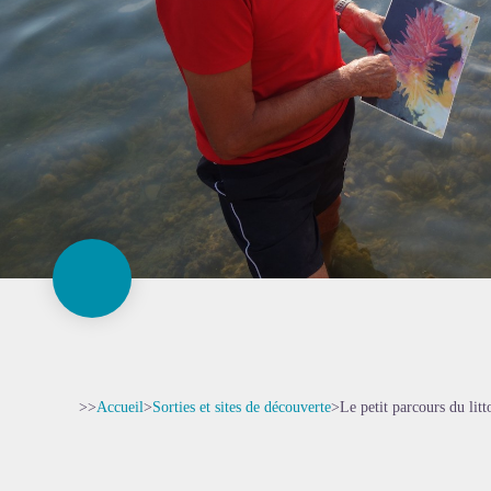
>>
Accueil
>
Sorties et sites de découverte
>
Le petit parcours du litt