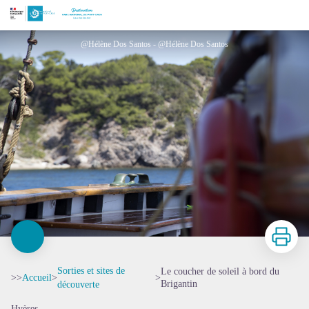
Le coucher de soleil à bord du Brigantin
@Hélène Dos Santos - @Hélène Dos Santos
Imprimer
Sorties et sites de
Le coucher de soleil à bord du
>>
Accueil
>
>
Brigantin
découverte
Hyères