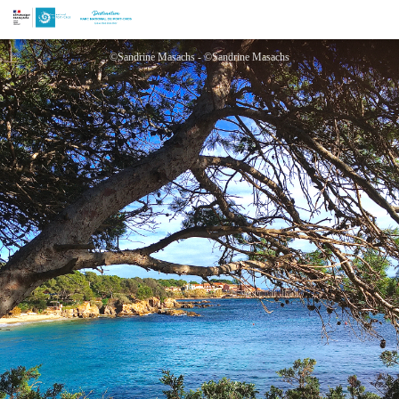
Une parenthèse enchantée : Une balade du littoral au Fort du Pradeau
©Sandrine Masachs - ©Sandrine Masachs