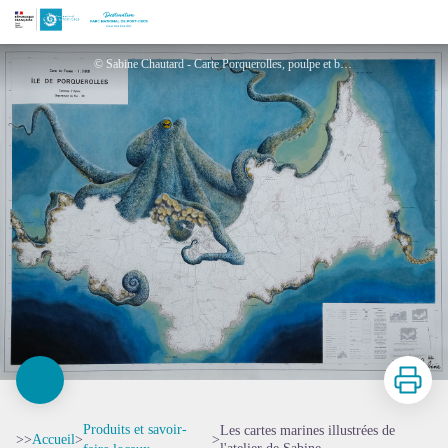
Les cartes marines illustrées de l'atelier de Sabine
© Sabine Chautard - Carte Porquerolles, poulpe et batymétrie - L'Atelier de Sabine
Imprimer
Produits et savoir-
Les cartes marines illustrées de
>>
Accueil
>
>