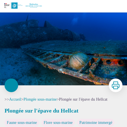
Plongée sur l'épave du Hellcat
Le HELLCAT - Oursin melone - © Dominique BARRAY
Imprimer
>>
Accueil
>
Plongée sous-marine
>
Plongée sur l'épave du Hellcat
Plongée sur l'épave du Hellcat
Faune sous-marine
Flore sous-marine
Patrimoine immergé