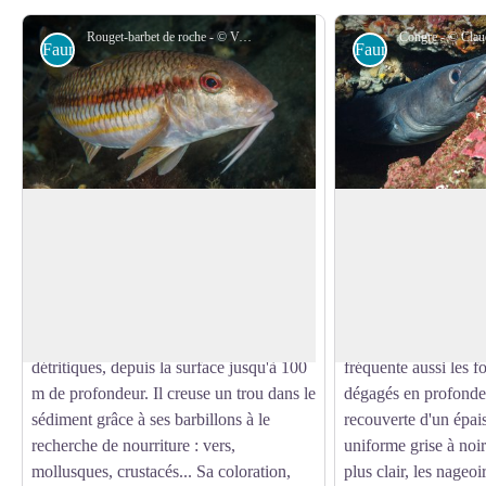
Rouget-barbet de roche - © Vincent BARDINAL
Faune sous-marine
Faune sous-marine
Rouget barbet de roche
Congre
Le rouget est très appréciée des fins
Le congre, de forme 
gourmets.
atteindre 3 m de lon
Voir l'image en plein écran
Le rouget de roche (Mullus surmuletus)
Le congre (Conger co
affectionne les fonds sableux, vaseux ou
cavités ou failles roc
détritiques, depuis la surface jusqu'à 100
fréquente aussi les 
m de profondeur. Il creuse un trou dans le
dégagés en profondeu
sédiment grâce à ses barbillons à le
recouverte d'un épa
recherche de nourriture : vers,
uniforme grise à noirâ
mollusques, crustacés... Sa coloration,
plus clair, les nageoi