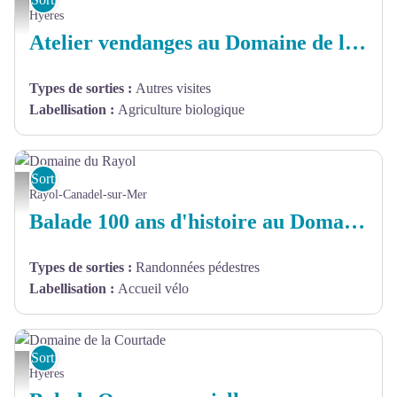
Domaine de la Courtade - Domaine de la Courtade
Hyères
Atelier vendanges au Domaine de la Courtade
Types de sorties
:
Autres visites
Labellisation
:
Agriculture biologique
Sorties et sites de découverte
Domaine du Rayol - Vieille carte postale de l'Hôtel de la mer
Rayol-Canadel-sur-Mer
Balade 100 ans d'histoire au Domaine du Rayol
Types de sorties
:
Randonnées pédestres
Labellisation
:
Accueil vélo
Sorties et sites de découverte
Domaine de la Courtade - ambiance balade oeno sensorielle
Hyères