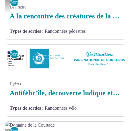
Sorties et sites de découverte
© G. Gillet - S'PECE - Couché de soleil
Le Pradet
À la rencontre des créatures de la nuit Colle Noire
Types de sorties
:
Randonnées pédestres
Sorties et sites de découverte
Hyères
Antifébr'île, découverte ludique et participative de Porquerolles
Types de sorties
:
Randonnées vélo
Sorties et sites de découverte