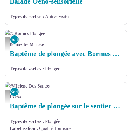
Balade Oeno-sensorielle
Types de sorties
:
Autres visites
Sorties et sites de découverte
© Bormes Plongée - Baptême de plongée
Bormes-les-Mimosas
Baptême de plongée avec Bormes Plongée
Types de sorties
:
Plongée
Sorties et sites de découverte
@Hélène Dos Santos - @Hélène Dos Santos
Hyères
Baptême de plongée sur le sentier des amphores et visite du fort du Pradeau
Types de sorties
:
Plongée
Labellisation
:
Qualité Tourisme