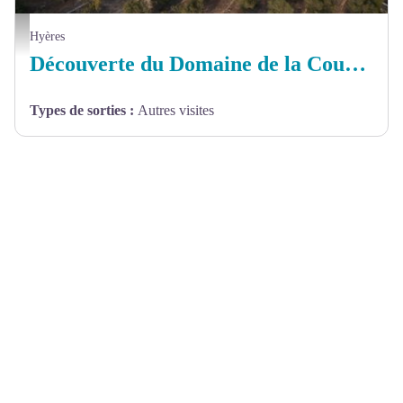
Domaine de la Courtade - Domaine de la Courtade
Hyères
Découverte du Domaine de la Courtade
Types de sorties
:
Autres visites