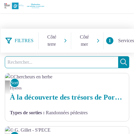
Côté
Côté
FILTRES
1
Services
terre
mer
52 résultats trouvés
Filtrer
9
Recherche
Rech
Sorties et sites de découverte
©Chercheurs en herbe
Hyères
À la découverte des trésors de Port-Cros
Types de sorties
:
Randonnées pédestres