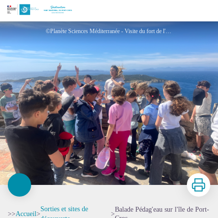
Balade Pédag'eau sur l'île de Port-Cros
©Planète Sciences Méditerranée - Visite du fort de l'Estissac
Imprimer
Sorties et sites de
Balade Pédag'eau sur l'île de Port-
>>
Accueil
>
>