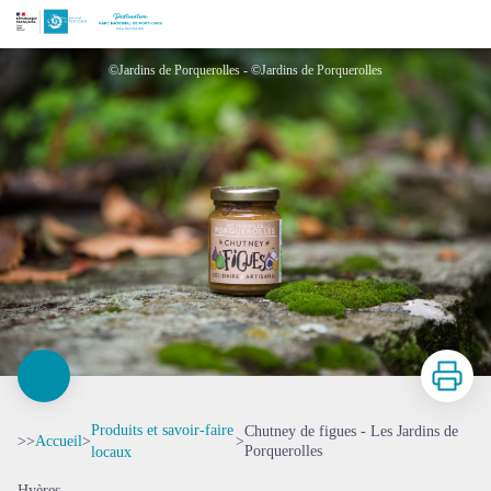
Chutney de figues - Les Jardins de Porquerolles
©Jardins de Porquerolles - ©Jardins de Porquerolles
Imprimer
Produits et savoir-faire
Chutney de figues - Les Jardins de
>>
Accueil
>
>
Porquerolles
locaux
Hyères