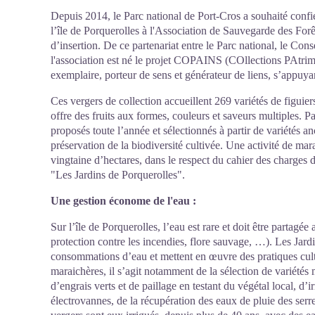
Depuis 2014, le Parc national de Port-Cros a souhaité confie
l’île de Porquerolles à l'Association de Sauvegarde des Forê
d’insertion. De ce partenariat entre le Parc national, le Con
l'association est né le projet COPAINS (COllections PAtrim
exemplaire, porteur de sens et générateur de liens, s’appuy
Ces vergers de collection accueillent 269 variétés de figuiers
offre des fruits aux formes, couleurs et saveurs multiples. P
proposés toute l’année et sélectionnés à partir de variétés anc
préservation de la biodiversité cultivée. Une activité de ma
vingtaine d’hectares, dans le respect du cahier des charges d
"Les Jardins de Porquerolles".
Une gestion économe de l'eau :
Sur l’île de Porquerolles
, l’eau est rare et doit être partagé
protection contre les incendies, flore sauvage, …). Les Jardi
consommations d’eau et mettent en œuvre des pratiques cultur
maraichères, il s’agit notamment de la sélection de variété
d’engrais verts et de paillage en testant du végétal local, d’i
électrovannes, de la récupération des eaux de pluie des serr