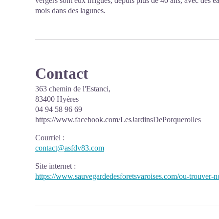
vergers sont eux irrigués, depuis plus de 40 ans, avec des ea
mois dans des lagunes.
Contact
363 chemin de l'Estanci,
83400 Hyères
04 94 58 96 69
https://www.facebook.com/LesJardinsDePorquerolles
Courriel
:
contact@asfdv83.com
Site internet
:
https://www.sauvegardedesforetsvaroises.com/ou-trouver-no