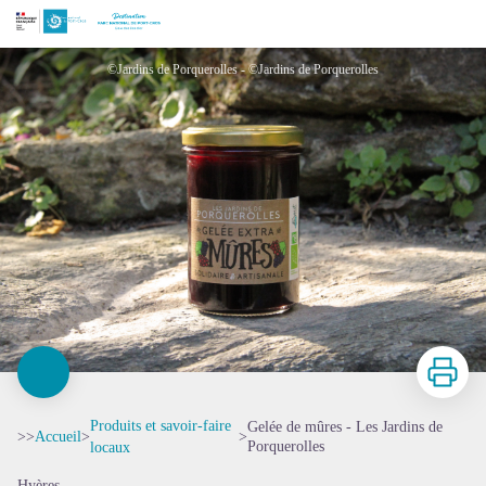
Gelée de mûres - Les Jardins de Porquerolles
©Jardins de Porquerolles - ©Jardins de Porquerolles
Imprimer
Produits et savoir-faire
Gelée de mûres - Les Jardins de
>>
Accueil
>
>
Porquerolles
locaux
Hyères