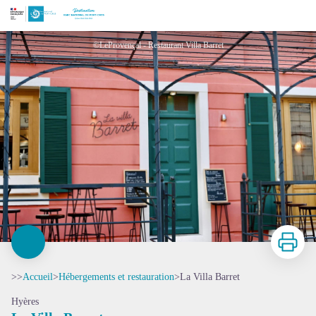
La Villa Barret
©LeProvençal - Restaurant Villa Barret
Imprimer
>>
Accueil
>
Hébergements et restauration
>
La Villa Barret
Hyères