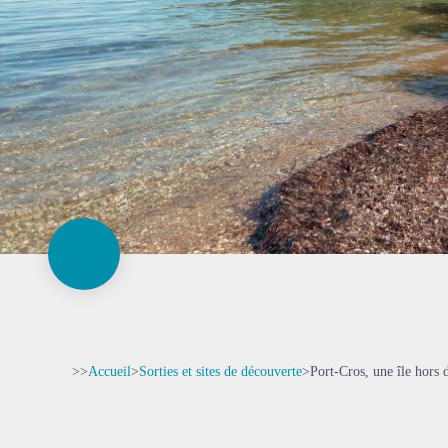
>>
Accueil
>
Sorties et sites de découverte
>
Port-Cros, une île hors 