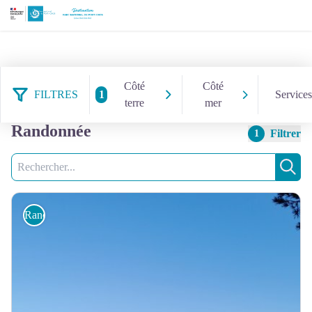
Côté
Côté
FILTRES
1
Services
terre
mer
14 résultats côté terre :
Randonnée
Filtrer
1
Recherche
Rech
Randonnée