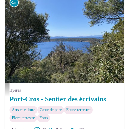
Randonnée
Camille Aguini_PN de Port-Cros
Hyères
Port-Cros - Sentier des écrivains
Arts et culture
Cœur de parc
Faune terrestre
Flore terrestre
Forts